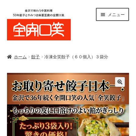
ナ
コ
メニュー
ビ
ン
ゲ
テ
ー
ン
シ
ツ
Home
ョ
へ
ン
ス
ホーム
餃子
冷凍全笑餃子（６０個入）３袋分
へ
キ
オンラインショップ
ス
ッ
キ
プ
店舗メニュー
ッ
🔍
プ
宴会/コース料理
Blog
カートを見る