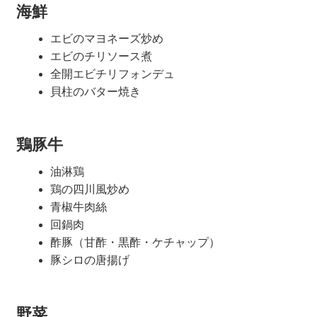
海鮮
エビのマヨネーズ炒め
エビのチリソース煮
全開エビチリフォンデュ
貝柱のバター焼き
鶏豚牛
油淋鶏
鶏の四川風炒め
青椒牛肉絲
回鍋肉
酢豚（甘酢・黒酢・ケチャップ）
豚シロの唐揚げ
野菜