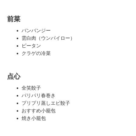
マイページ
前菜
会員登録
バンバンジー
雲白肉（ウンパイロー）
ピータン
クラゲの冷菜
点心
全笑餃子
パリパリ春巻き
プリプリ蒸しエビ餃子
おすすめ小籠包
焼き小籠包