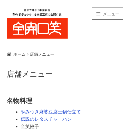
ナ
コ
メニュー
ビ
ン
ゲ
テ
ー
ン
シ
ツ
Home
ョ
へ
ン
ス
ホーム
店舗メニュー
へ
キ
オンラインショップ
ス
ッ
店舗メニュー
キ
プ
店舗メニュー
ッ
プ
宴会/コース料理
名物料理
Blog
やみつき麻婆豆腐土鍋仕立て
伝説のレタスチャーハン
カートを見る
全笑餃子